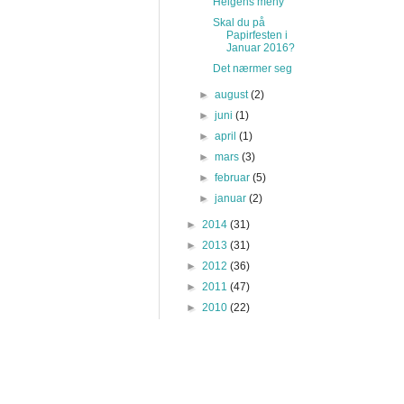
Helgens meny
Skal du på
Papirfesten i
Januar 2016?
Det nærmer seg
►
august
(2)
►
juni
(1)
►
april
(1)
►
mars
(3)
►
februar
(5)
►
januar
(2)
►
2014
(31)
►
2013
(31)
►
2012
(36)
►
2011
(47)
►
2010
(22)