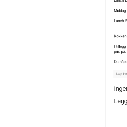
Lunch L
Middag 
Lunch S
Kokken h
I tilleg
pris på.
Da håpe
Lagt in
Inge
Legg