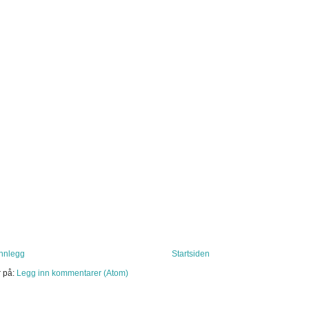
innlegg
Startsiden
 på:
Legg inn kommentarer (Atom)