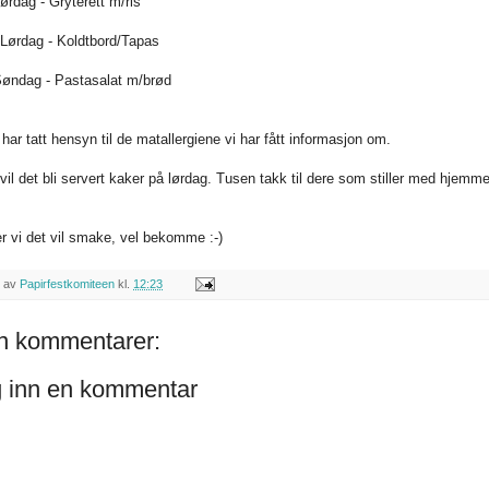
ørdag - Gryterett m/ris
Lørdag - Koldtbord/Tapas
øndag - Pastasalat m/brød
ar tatt hensyn til de matallergiene vi har fått informasjon om.
g vil det bli servert kaker på lørdag. Tusen takk til dere som stiller med hjemme
r vi det vil smake, vel bekomme :-)
n av
Papirfestkomiteen
kl.
12:23
n kommentarer:
 inn en kommentar