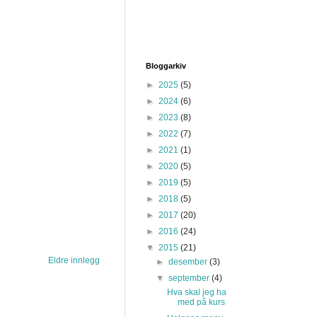
Bloggarkiv
►
2025
(5)
►
2024
(6)
►
2023
(8)
►
2022
(7)
►
2021
(1)
►
2020
(5)
►
2019
(5)
►
2018
(5)
►
2017
(20)
►
2016
(24)
▼
2015
(21)
Eldre innlegg
►
desember
(3)
▼
september
(4)
Hva skal jeg ha
med på kurs