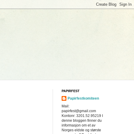
PAPIRFEST
Papirfestkomiteen
Mail:
papirfest@gmail.com
Kontonr: 3201.52.95219 I
denne bloggen finner du
informasjon om et av
Norges eldste og største