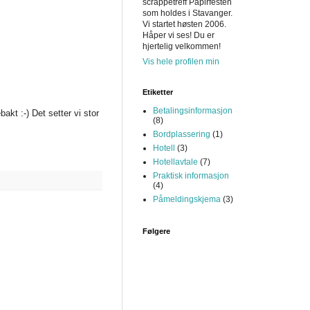
scrappetreff Papirfesten
som holdes i Stavanger.
Vi startet høsten 2006.
Håper vi ses! Du er
hjertelig velkommen!
Vis hele profilen min
Etiketter
Betalingsinformasjon
bakt :-) Det setter vi stor
(8)
Bordplassering
(1)
Hotell
(3)
Hotellavtale
(7)
Praktisk informasjon
(4)
Påmeldingskjema
(3)
Følgere